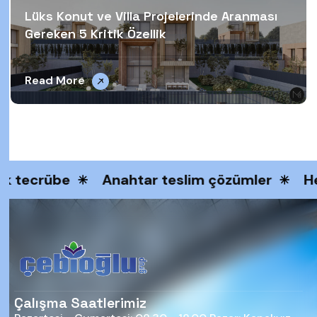
Lüks Konut ve Villa Projelerinde Aranması
Gereken 5 Kritik Özellik
Read More
ık tecrübe
Anahtar teslim çözümler
He
Çalışma Saatlerimiz