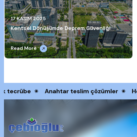
17 KASIM 2025
Kentsel Dönüşümde Deprem Güvenliği
Read More
ık tecrübe
Anahtar teslim çözümler
He