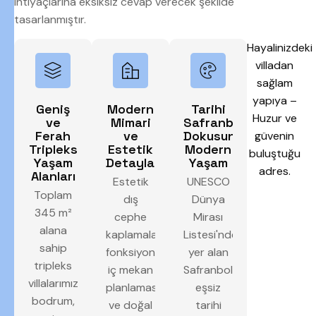
ihtiyaçlarına eksiksiz cevap verecek şekilde
tasarlanmıştır.
Hayalinizdeki
villadan
sağlam
yapıya –
Geniş
Modern
Tarihi
Huzur ve
ve
Mimari
Safranbolu
Ferah
ve
Dokusunda
güvenin
Tripleks
Estetik
Modern
buluştuğu
Yaşam
Detaylar
Yaşam
adres.
Alanları
Estetik
UNESCO
Toplam
dış
Dünya
345 m²
cephe
Mirası
alana
kaplamaları,
Listesi'nde
sahip
fonksiyonel
yer alan
tripleks
iç mekan
Safranbolu'nun
villalarımız;
planlaması
eşsiz
bodrum,
ve doğal
tarihi