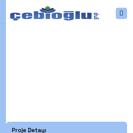
S
a
f
r
a
n
b
o
l
u
Ç
e
b
i
o
ğ
l
u
N
e
f
e
s
V
i
l
l
a
l
a
r
ı
Ana Sayfa
Projeler
Safranbolu Çebioğlu Nefes Villaları
Proje Detayı