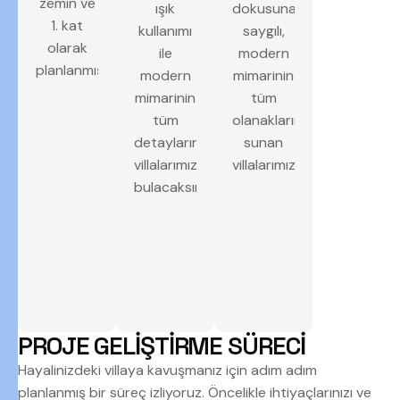
zemin ve
ışık
dokusuna
1. kat
kullanımı
saygılı,
olarak
ile
modern
planlanmıştır.
modern
mimarinin
mimarinin
tüm
tüm
olanaklarını
detaylarını
sunan
villalarımızda
villalarımız.
bulacaksınız.
P
R
O
J
E
G
E
L
İ
Ş
T
İ
R
M
E
S
Ü
R
E
C
İ
Hayalinizdeki villaya kavuşmanız için adım adım
planlanmış bir süreç izliyoruz. Öncelikle ihtiyaçlarınızı ve